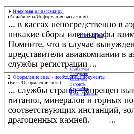
1.
Информация пассажиру
(Aвиабилеты/Информация пассажиру)
... в кассах непосредственно в а
никакие сборы или штрафы взим
Mietwagen
Помните, что в случае вынужден
представители авиакомпании в а
службы
регистрации ...
Поиск тура
Экскурсии
2.
Оформление визы - необходимые документы
Коттеджи
(Визы/Оформление визы)
Курорты
...
службы
страны. Запрещен вывоз некоторых продуктов
Страховки
Виды страховок
питания, минералов и горных по
соответствующих инстанций, зол
драгоценных камней. ...