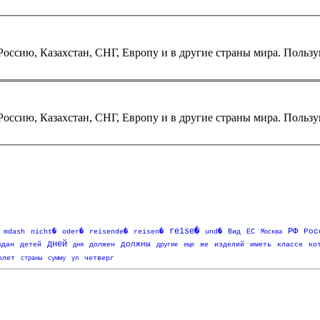
 Россию, Казахстан, СНГ, Европу и в другие страны мира. Польз
 Россию, Казахстан, СНГ, Европу и в другие страны мира. Польз
reise�
РФ
oder�
reisen�
Рос
mdash
nicht�
reisende�
und�
Вид
ЕС
Москва
дней
должны
ждан
детей
дня
должен
другие
еще
же
изделий
иметь
классе
ко
олет
страны
сумму
ул
четверг