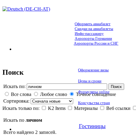
Оформить авиабилет
Скидки на авиабилеты
Инфо-пассажиру
Аэропорты Германии
Аэропорты России и СНГ
Оформление визы
Поиск
Цены и сроки
Искать по:
Поиск
Формуляры online
Все слова
Любое слово
Точное совпадение
Сортировка:
Консульства стран
Искать только по:
K2 Items
Материалы
Веб ссылки
Искать по
личном
Гостиницы
Всего найдено 2 записей.