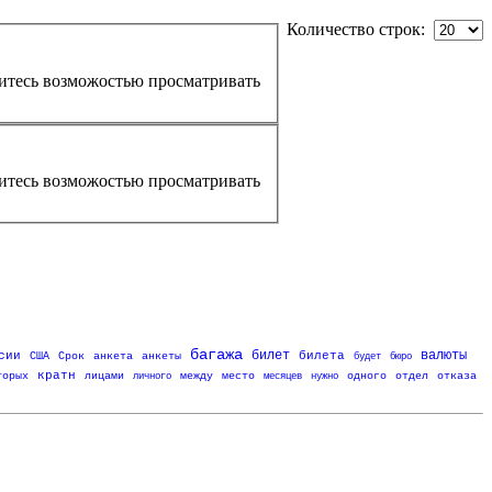
Количество строк:
уитесь возможостью просматривать
уитесь возможостью просматривать
багажа
билет
валюты
сии
билета
США
Срок
анкета
анкеты
будет
бюро
кратн
торых
лицами
личного
между
место
месяцев
нужно
одного
отдел
отказа