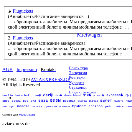
1.
Flugtickets
(Aвиабилеты/Расписание авиарейсов - )
... забронировать авиабилеты. Мы предлагаем авиабилеты в
свой электронный билет в
личном
мобильном телефоне ...
Mietwagen
2.
Flugtickets
(Aвиабилеты/Расписание авиарейсов)
... забронировать авиабилеты. Мы предлагаем авиабилеты в
свой электронный билет в
личном
мобильном телефоне ...
Поиск тура
AGB
-
Impressum
-
Kontakt
Экскурсии
Коттеджи
© 1994 - 2019
AVIAEXPRESS.DE
Курорты
All Rights Reserved.
Страховки
Виды страховок
der�
die�
express�
berlin
botschaft
den�
des�
deutschland
einer�
f�r�
визы
виза
вылет
возврат
ввоз
ввоза
вес
виз
всегда
вывоза
вылета
гра
прилет
полета
провоза
паспорт
порядке
правила
правило
рейс
рейсы
сам
Created with
Mafia Clouds
aviaexpress.de