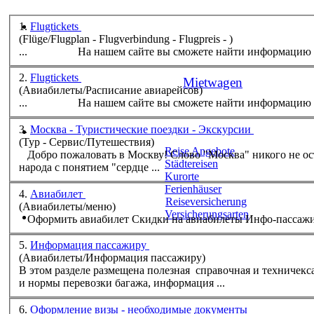
1.
Flugtickets
(Flüge/Flugplan - Flugverbindung - Flugpreis - )
... На нашем сайте вы сможете найти информацию
2.
Flugtickets
Mietwagen
(Aвиабилеты/Расписание авиарейсов)
... На нашем сайте вы сможете найти информацию
3.
Москва - Туристические поездки - Экскурсии
(Тур - Сервис/Путешествия)
Reise Angebote
Добро пожаловать в Москву! Слово "Москва" никого не оставляет равнодушным. Само слово Москва, о котором ходят легенды, тесно связано для всего русского
Städtereisen
народа с понятием "сердце ...
Kurorte
Ferienhäuser
4.
Авиабилет
Reiseversicherung
(Aвиабилеты/меню)
Versicherungsarten
Оформить авиа
билет
Скидки на авиа
билет
5.
Информация пассажиру
(Aвиабилеты/Информация пассажиру)
В этом разделе размещена полезная справочная и техничек
и нормы перевозки багажа, информация ...
6.
Оформление визы - необходимые документы