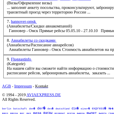
(Визы/Оформление визы)
... заполнят анкету посольства, проконсультируют, забронир
транзитный проезд через территорию России ...
7.
hannover-omsk
(Aвиабилеты/Скидки авиакомпаний)
8.
Авиабилеты со скидками
(Aвиабилеты/Расписание авиарейсов)
Авиа
билет
ы Ганновер - Омск Cтоимость авиа
билет
9.
Fluggastinfo
(Kategorie)
На нашем сайте вы сможете найти информацию о стоимости
расписание рейсов, забронировать авиа
билет
ы, заказать ...
AGB
-
Impressum
-
Kontakt
© 1994 - 2019
AVIAEXPRESS.DE
All Rights Reserved.
der�
die�
express�
berlin
botschaft
den�
des�
deutschland
einer�
f�r�
визы
виза
вылет
возврат
ввоз
ввоза
вес
виз
всегда
вывоза
вылета
гра