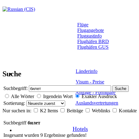
Flüge
Flugangebote
Fluggastinfo
Flughäfen BRD
Flughäfen GUS
Länderinfo
Suche
Visum - Preise
Suchbegriff:
Suche
Anträge - Formulare
Alle Wörter
Irgendein Wort
Exakter Ausdruck
Auslandsvertretungen
Sortierung:
Nur suchen in:
K2 Items
Beiträge
Weblinks
Kontakte
Suchbegriff
билет
Hotels
Insgesamt wurden 9 Ergebnisse gefunden!