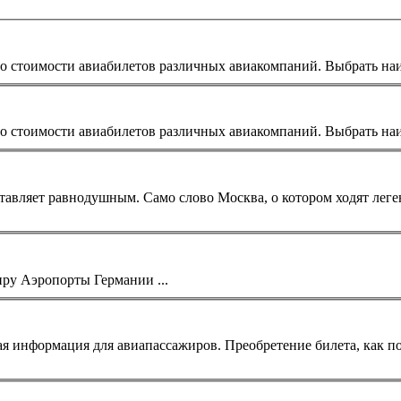
 о стоимости авиа
билет
ов различных авиакомпаний. Выбрать наиб
 о стоимости авиа
билет
ов различных авиакомпаний. Выбрать наиб
ы Инфо-пассажиру Аэропорты Германии ...
сая информация для авиапассажиров. Преобретение
билет
а, как п