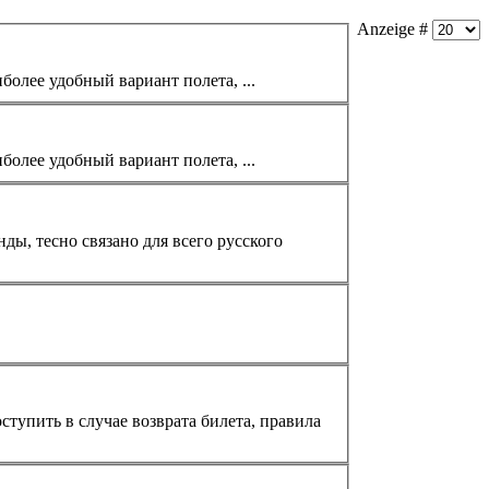
Anzeige #
олее удобный вариaнт полета, ...
олее удобный вариaнт полета, ...
оступить в случае возврата
билет
а, правила