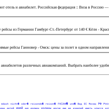
уют отель и авиа
билет
. Российская федерация :: Виза в Россию — разрешение на въезд в Россию и
ов на прямые рейсы Ганновер - Омск: цены за полет в од
 авиа
билет
ов различных авиакомпаний. Выбрать наиболее удобны
reise�
РФ
oder�
reisen�
Рос
mdash
nicht�
reisende�
und�
Вид
ЕС
Москва
дней
должны
ждан
детей
дня
должен
другие
еще
же
изделий
иметь
классе
ко