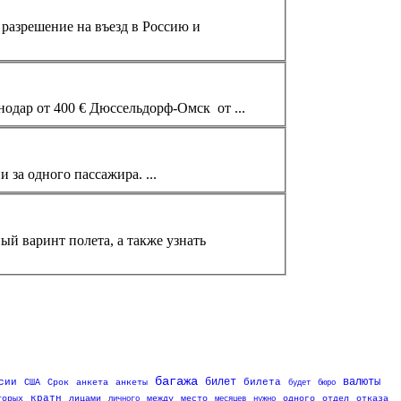
Ганновер - Омск Прямые рейсы 05.05.10 - 27.10.10 Прямые рейсы из Германии Гамбург-Ст.-Петербург от 140 € Кёлн - Краснодар от 400 € Дюссельдорф-Омск от ...
ном направлении за одного пассажира. ...
й варинт полета, а также узнать
багажа
билет
валюты
сии
билета
США
Срок
анкета
анкеты
будет
бюро
кратн
торых
лицами
личного
между
место
месяцев
нужно
одного
отдел
отказа