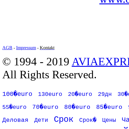
AGB
-
Impressum
-
Kontakt
© 1994 - 2019
AVIAEXPR
All Rights Reserved.
100�euro
130euro
20�euro
29дн
30�
55�euro
70�euro
80�euro
85�euro
Срок
Ч
Деловая
Дети
Срок�
Цены