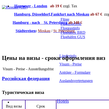
Hannover - London
ab 19 €
zzgl. Tax
Hamburg, Düsseldorf,Fankfurt nach Moskau
ab 67 €
zzg
Flüge
Hamburg - nach St. Petersburg
ab
140
€
Flugangebote
Fluggastinfo
Städtereisen
:
Moskau
/
St. Petersburg
Flughäfen BRD
Flughäfen GUS
Länderinfo
Цены на визы - сроки оформления виз
Visum - Preise
Visum -
Preise - Ausstellungsfrist
Anträge - Formulare
Российская федерация
Auslandsvertretungen
Туристическая виза
Hotels
Вид визы
Срок