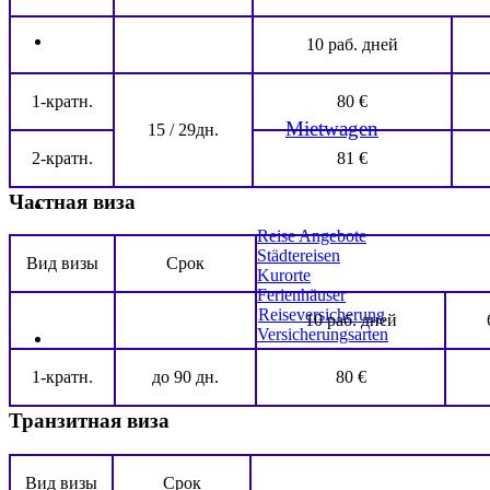
10 раб. дней
1-кратн.
80 €
Mietwagen
15 / 29дн.
2-кратн.
81 €
Частная виза
Reise Angebote
Städtereisen
Вид визы
Срок
Kurorte
Ferienhäuser
Reiseversicherung
10 раб. дней
Versicherungsarten
1-кратн.
до 90 дн.
80 €
Транзитная виза
Вид визы
Срок