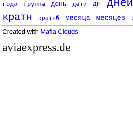
дней
дн
день
года
группы
дети
кратн
месяца
месяцев
кратн�
Created with
Mafia Clouds
aviaexpress.de