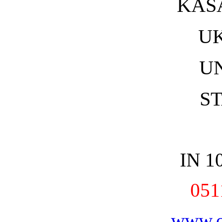
KAS
U
U
S
IN 1
051
www.o