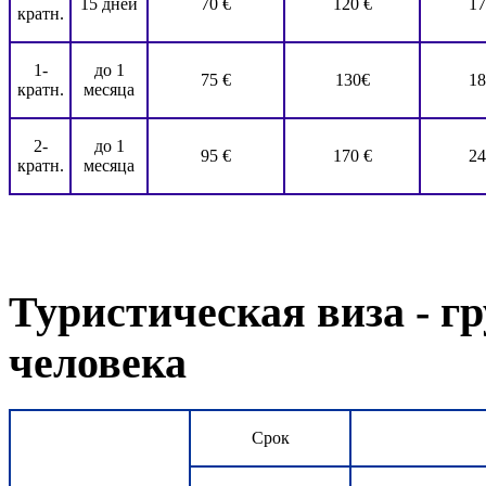
15 дней
70 €
120 €
17
кратн.
1-
до 1
75 €
130€
18
кратн.
месяца
2-
до 1
95 €
170 €
24
кратн.
месяца
Туристическая виза - гр
человека
Срок