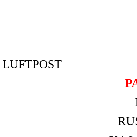
LUFTPOST
P
RU