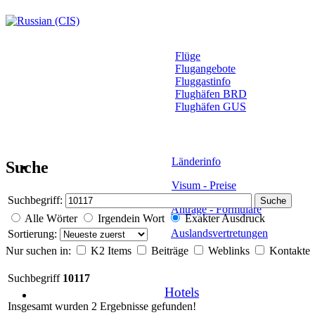
Flüge
Flugangebote
Fluggastinfo
Flughäfen BRD
Flughäfen GUS
Länderinfo
Suche
Visum - Preise
Suchbegriff:
Suche
Anträge - Formulare
Alle Wörter
Irgendein Wort
Exakter Ausdruck
Auslandsvertretungen
Sortierung:
Nur suchen in:
K2 Items
Beiträge
Weblinks
Kontakte
Suchbegriff
10117
Hotels
Insgesamt wurden 2 Ergebnisse gefunden!