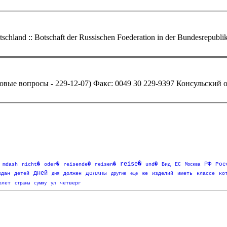
reise�
РФ
oder�
reisen�
Рос
mdash
nicht�
reisende�
und�
Вид
ЕС
Москва
дней
должны
ждан
детей
дня
должен
другие
еще
же
изделий
иметь
классе
ко
олет
страны
сумму
ул
четверг