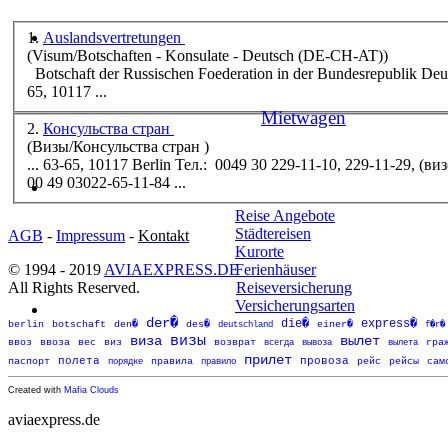
1.
Auslandsvertretungen
(Visum/Botschaften - Konsulate - Deutsch (DE-CH-AT))
Botschaft der Russischen Foederation in der Bundesrepublik Deutschland :: Botschaft der Russischen Foederation in der Bundesrepublik Deutschland Adresse: Unter den Linden, 63-
65,
10117
...
Mietwagen
2.
Консульства стран
(Визы/Консульства стран )
... 63-65,
10117
00 49 03022-65-11-84 ...
Reise Angebote
Städtereisen
AGB
-
Impressum
-
Kontakt
Kurorte
© 1994 - 2019
AVIAEXPRESS.DE
Ferienhäuser
All Rights Reserved.
Reiseversicherung
Versicherungsarten
der�
die�
express�
berlin
botschaft
den�
des�
deutschland
einer�
f�r�
визы
виза
вылет
возврат
ввоз
ввоза
вес
виз
всегда
вывоза
вылета
гра
прилет
полета
провоза
паспорт
порядке
правила
правило
рейс
рейсы
сам
Created with
Mafia Clouds
aviaexpress.de