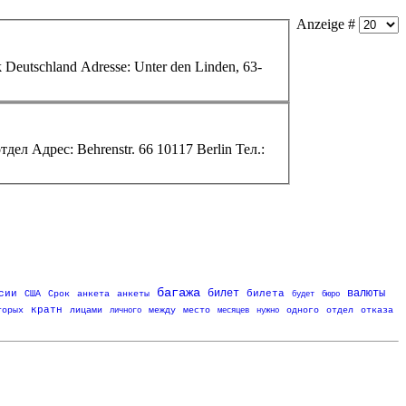
Anzeige #
Berlin Тел.: 0049 30 229-11-10, 229-11-29, (визовые вопросы - 229-12-07) Факс: 0049 30 229-9397 Консульский отдел Адрес: Behrenstr. 66
10117
Berlin Тел.:
багажа
билет
валюты
сии
билета
США
Срок
анкета
анкеты
будет
бюро
кратн
торых
лицами
личного
между
место
месяцев
нужно
одного
отдел
отказа